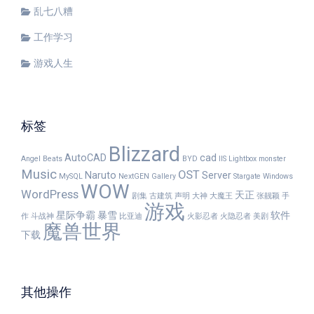
乱七八糟
工作学习
游戏人生
标签
Blizzard
AutoCAD
cad
Angel Beats
BYD
IIS
Lightbox
monster
Music
OST
Naruto
Server
MySQL
NextGEN Gallery
Stargate
Windows
WOW
WordPress
天正
剧集
古建筑
声明
大神
大魔王
张靓颖
手
游戏
星际争霸
暴雪
软件
作
斗战神
比亚迪
火影忍者
火隐忍者
美剧
魔兽世界
下载
其他操作